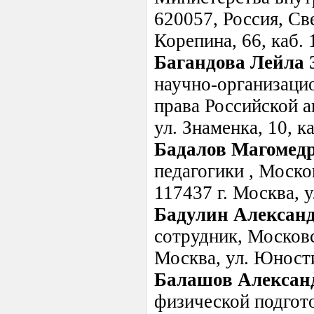
620057, Россия, Све
Корепина, 66, каб. 
Багандова Лейла 
научно-организацио
права Российской а
ул. Знаменка, 10, к
Бадалов Магомед
педагогики , Моско
117437 г. Москва, 
Бадулин Алексан
сотрудник, Московс
Москва, ул. Юности
Балашов Алексан
физической подгот