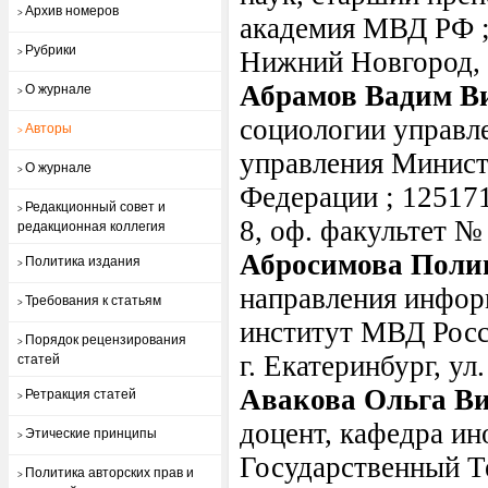
Архив номеров
>
академия МВД РФ ; 
Рубрики
Нижний Новгород, П
>
Абрамов Вадим В
О журнале
>
социологии управл
Авторы
>
управления Минист
О журнале
>
Федерации ; 125171,
Редакционный совет и
>
8, оф. факультет №
редакционная коллегия
Абросимова Поли
Политика издания
>
направления инфор
Требования к статьям
>
институт МВД Росси
Порядок рецензирования
>
г. Екатеринбург, ул
статей
Авакова Ольга В
Ретракция статей
>
доцент, кафедра и
Этические принципы
>
Государственный 
Политика авторских прав и
>