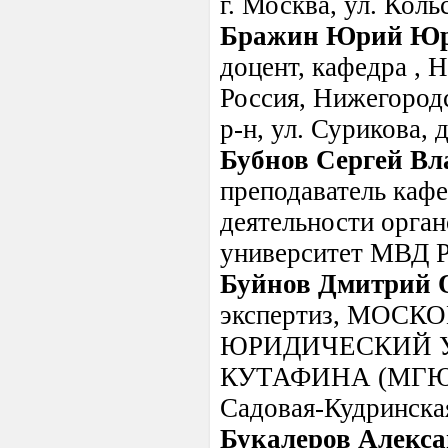
г. Москва, ул. Коль
Бражин Юрий Юр
доцент, кафедра , 
Россия, Нижегородс
р-н, ул. Сурикова, д
Бубнов Сергей В
преподаватель каф
деятельности орга
университет МВД Р
Буйнов Дмитрий 
экспертиз, МО
ЮРИДИЧЕСКИЙ У
КУТАФИНА (МГЮА) ;
Садовая-Кудринская
Букалеров Алекса