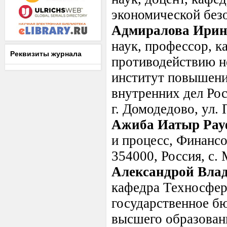
экономической безо
Адмиралова Ирин
наук, профессор, к
Реквизиты журнала
противодействию н
институт повышени
внутренних дел Рос
г. Домодедово, ул. 
Ажиба Иатыр Рау
и процесс, Финанс
354000, Россия, с. 
Александрой Вла
кафедра Техносфер
государственное б
высшего образован