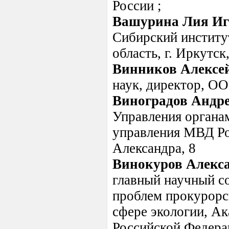
России ;
Вашурина Лия Иг
Сибирский институ
область, г. Иркутск
Винников Алексе
наук, директор, О
Виноградов Андр
Управления органа
управления МВД Рос
Александра, 8
Винокуров Алекс
главный научный со
проблем прокурорск
сфере экологии, А
Российской Федерац