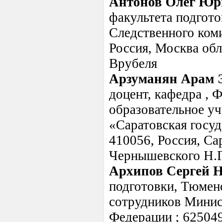
Антонов Олег Юр
факультета подгот
Следственного ком
Россия, Москва обла
Врубеля
Арзуманян Арам 
доцент, кафедра , 
образовательное у
«Саратовская госуд
410056, Россия, Сар
Чернышевского Н.Г.
Архипов Сергей 
подготовки, Тюмен
сотрудников Минис
Федерации ; 625049