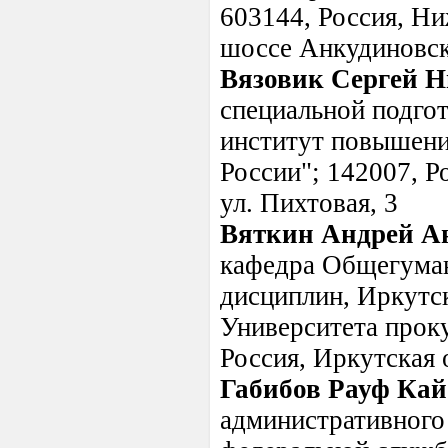
603144, Россия, Ни
шоссе Анкудиновск
Вязовик Сергей 
специальной подго
институт повышен
России"; 142007, Р
ул. Пихтовая, 3
Вяткин Андрей А
кафедра Общегуман
дисциплин, Иркутс
Университета прок
Россия, Иркутская о
Габибов Рауф Кай
административного