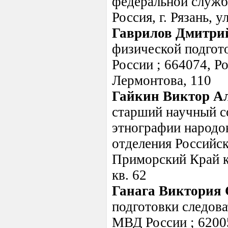
федеральной служб
Россия, г. Рязань, у
Гаврилов Дмитри
физической подгот
России ; 664074, Ро
Лермонтова, 110
Гайкин Виктор А
старший научный со
этнографии народо
отделения Российск
Приморский Край кр
кв. 62
Ганага Виктория 
подготовки следов
МВД России ; 62005