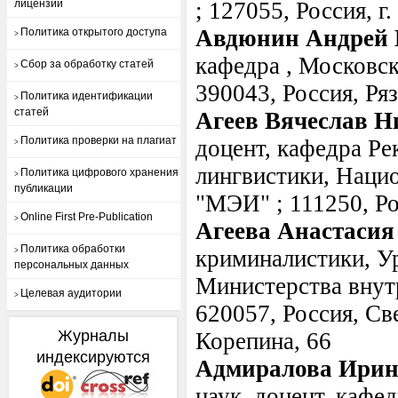
лицензий
; 127055, Россия, г
Авдюнин Андрей 
Политика открытого доступа
>
кафедра , Московс
Сбор за обработку статей
>
390043, Россия, Ряза
Политика идентификации
>
статей
Агеев Вячеслав Н
Политика проверки на плагиат
доцент, кафедра Ре
>
лингвистики, Наци
Политика цифрового хранения
>
публикации
"МЭИ" ; 111250, Ро
Online First Pre-Publication
>
Агеева Анастасия
Политика обработки
криминалистики, У
>
персональных данных
Министерства внут
Целевая аудитории
>
620057, Россия, Све
Журналы
Корепина, 66
индексируются
Адмиралова Ирин
наук, доцент, кафе