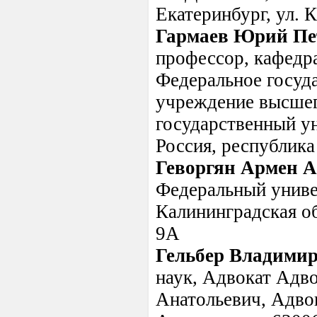
Екатеринбург, ул. 
Гармаев Юрий Пе
профессор, кафедра
Федеральное госуд
учреждение высшег
государственный ун
Россия, республика 
Геворгян Армен 
Федеральный универ
Калининградская об
9А
Гельбер Владими
наук, Адвокат Адв
Анатольевич, Адво