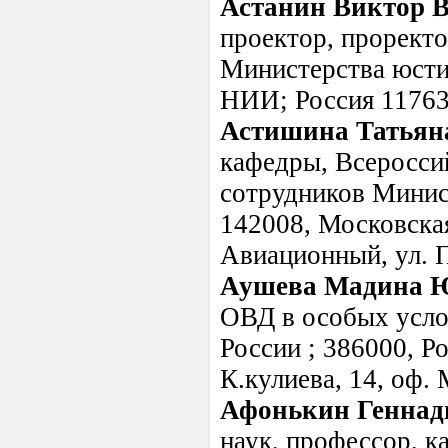
Астанин Виктор 
проектор, прорект
Министерства юсти
НИИ; Россия 117638,
Астишина Татьян
кафедры, Всеросси
сотрудников Минис
142008, Московская
Авиационный, ул. П
Аушева Мадина 
ОВД в особых усл
России ; 386000, Ро
К.кулиева, 14, оф.
Афонькин Геннад
наук, профессор, к