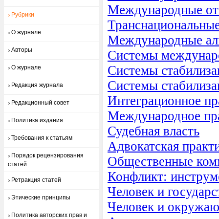
Международные отн
Рубрики
>
Транснациональные
О журнале
>
Международные ал
Авторы
Системы междунар
>
Системы стабилиза
О журнале
>
Системы стабилиза
Редакция журнала
>
Интеграционное пр
Редакционный совет
>
Международное пра
Политика издания
>
Судебная власть
Требования к статьям
>
Адвокатская практ
Порядок рецензирования
>
Общественные ком
статей
Конфликт: инструм
Ретракция статей
>
Человек и государс
Этические принципы
>
Человек и окружаю
Политика авторских прав и
>