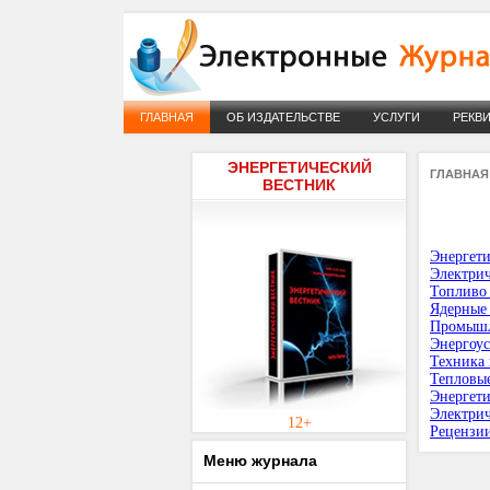
ГЛАВНАЯ
ОБ ИЗДАТЕЛЬСТВЕ
УСЛУГИ
РЕКВ
ЭНЕРГЕТИЧЕСКИЙ
ГЛАВНАЯ
ВЕСТНИК
Энергети
Электрич
Топливо 
Ядерные 
Промышл
Энергоус
Техника
Тепловые
Энергети
Электрич
12+
Рецензи
Меню журнала