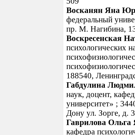
509
Восканян Яна Юр
федеральный универ
пр. М. Нагибина, 1
Воскресенская На
психологических на
психофизиологичес
психофизиологичес
188540, Ленинградс
Габдулина Людми
наук, доцент, каф
университет» ; 3440
Дону ул. Зорге, д. 3
Гаврилова Ольга
кафедра психологи