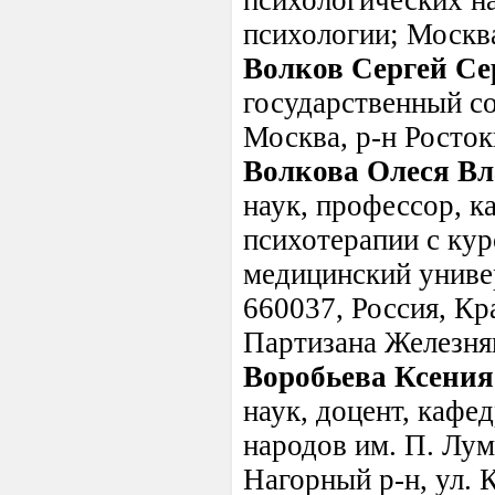
психологических нау
психологии; Москва
Волков Сергей Се
государственный со
Москва, р-н Ростоки
Волкова Олеся В
наук, профессор, к
психотерапии с ку
медицинский универ
660037, Россия, Кра
Партизана Железняк
Воробьева Ксения
наук, доцент, кафе
народов им. П. Лум
Нагорный р-н, ул. К