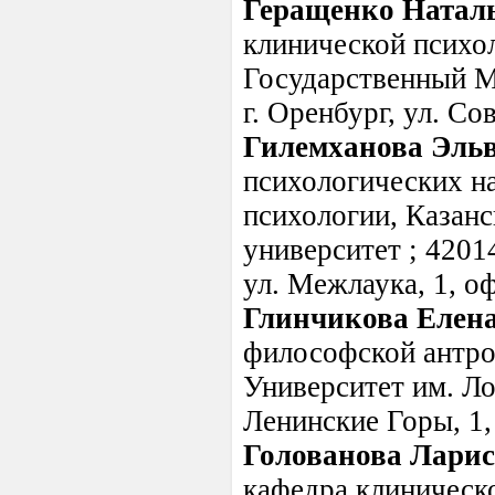
Геращенко Натал
клинической психо
Государственный М
г. Оренбург, ул. Сов
Гилемханова Эль
психологических на
психологии, Казан
университет ; 42014
ул. Межлаука, 1, оф
Глинчикова Елен
философской антро
Университет им. Ло
Ленинские Горы, 1, 
Голованова Ларис
кафедра клиническ