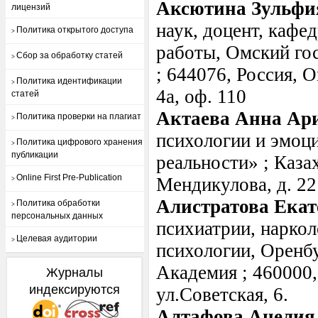
Аксютина Зульфи
лицензий
наук, доцент, кафе
Политика открытого доступа
>
работы, Омский го
Сбор за обработку статей
>
; 644076, Россия, О
Политика идентификации
>
4а, оф. 110
статей
Актаева Анна Ар
Политика проверки на плагиат
>
психологии и эмоци
Политика цифрового хранения
>
публикации
реальности» ; Казах
Online First Pre-Publication
Мендикулова, д. 22
>
Алистратова Ека
Политика обработки
>
персональных данных
психиатрии, наркол
Целевая аудитории
>
психологии, Оренб
Академия ; 460000,
Журналы
индексируются
ул.Советская, 6.
Алтафова Анелия