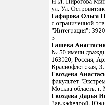
Н.И. Пирогова Минз
ул. Ул. Островитяно
Гафарова Ольга 
с ограниченной от
"Интеграция"; 39200
3
Гашева Анастаси
№ 50 имени дважды
163020, Россия, Арх
Краснофлотская, 3, 
Гвоздева Анастас
факультет "Экстрем
Москва область, г. 
Гвоздева Дарья И
Зав.кафедрой, Южн