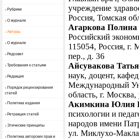
учреждение здраво
Рубрики
>
Россия, Томская обл
О журнале
>
Агаркова Полина
Авторы
>
Российский экономи
О журнале
>
115054, Россия, г.
пер., д. 36
Редсовет
>
Айсувакова Татья
Требования к статьям
>
наук, доцент, кафе
Редакция
>
Международный Уни
Порядок рецензирования
>
область, г. Москва
статей
Акимкина Юлия 
Политика издания
>
психологии и педа
Ретракция статей
>
народов имени Патр
Этические принципы
>
ул. Миклухо-Макла
Политика авторских прав и
>