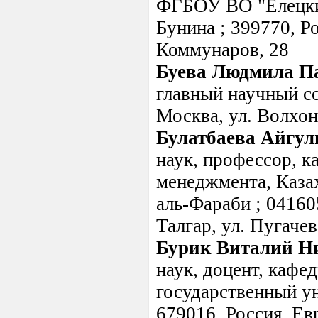
ФГБОУ ВО "Елецкий
Бунина ; 399770, Ро
Коммунаров, 28
Буева Людмила П
главный научный со
Москва, ул. Волхонк
Булатбаева Айгу
наук, профессор, к
менеджмента, Каза
аль-Фараби ; 041605
Талгар, ул. Пугачев
Бурик Виталий Н
наук, доцент, каф
государственный у
679016, Россия, Ев